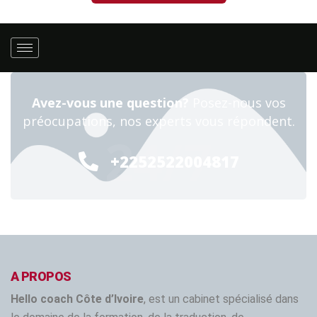
Avez-vous une question?
Posez-nous vos
préocupations, nos experts vous répondent.
24/7
+2252522004817
A PROPOS
Hello coach Côte d’Ivoire
, est un cabinet spécialisé dans