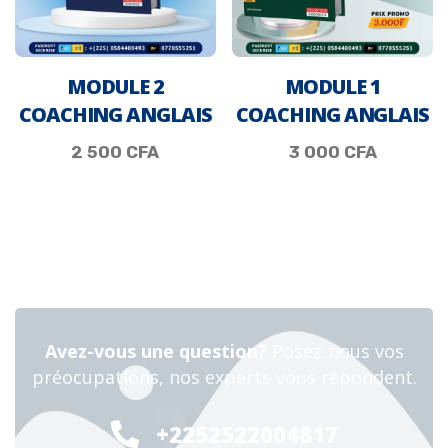
MODULE 2
MODULE 1
COACHING ANGLAIS
COACHING ANGLAIS
2 500
CFA
3 000
CFA
Avez-vous une question?
Posez-nous vos
préocupations, nos experts vous répondent.
24/7
+2252522004817