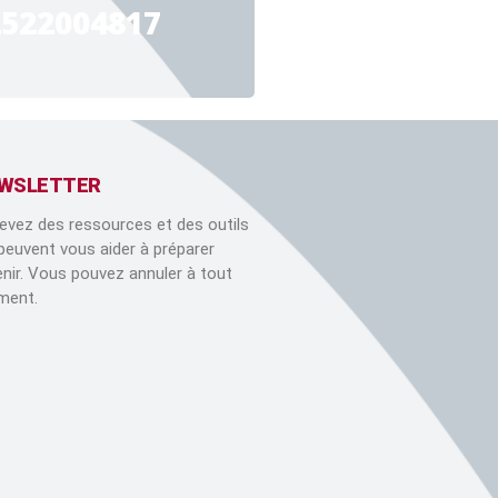
4/7
2522004817
WSLETTER
evez des ressources et des outils
 peuvent vous aider à préparer
venir. Vous pouvez annuler à tout
ent.