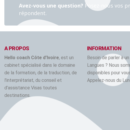
Avez-vous une question?
Posez-nous vos pr
répondent.
A PROPOS
INFORMATION
Hello coach Côte d’Ivoire
, est un
Besoin de parler à un
cabinet spécialisé dans le domaine
Langues ? Nous so
de la formation, de la traduction, de
disponibles pour vous
l’interprétariat, du conseil et
Appelez-nous du Lun
d’assistance Visas toutes
destinations.