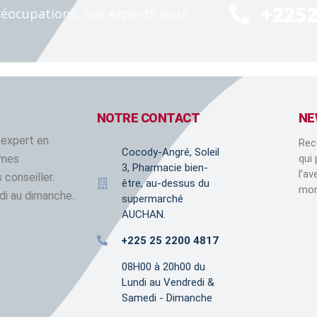
2
+225
éocupations, nos experts vous
NOTRE CONTACT
NE
 expert en
Rec
Cocody-Angré, Soleil
mmes
qui
3, Pharmacie bien-
l’a
 conseiller.
être, au-dessus du
mom
di au dimanche.
supermarché
AUCHAN.
+225 25 2200 4817
08H00 à 20h00 du
Lundi au Vendredi &
Samedi - Dimanche