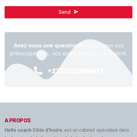
Send
This
field
should
Avez-vous une question?
Posez-nous vos
be left
préocupations, nos experts vous répondent.
blank
24/7
+2252522004817
A PROPOS
Hello coach Côte d’Ivoire
, est un cabinet spécialisé dans