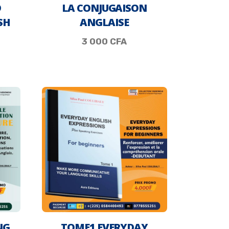
D
LA CONJUGAISON
SH
ANGLAISE
3 000
CFA
NG
TOME1 EVERYDAY