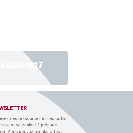
4/7
2522004817
WSLETTER
evez des ressources et des outils
 peuvent vous aider à préparer
venir. Vous pouvez annuler à tout