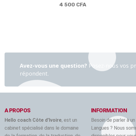
4 500
CFA
Avez-vous une question?
Posez-nous vos pr
répondent.
A PROPOS
INFORMATION
Hello coach Côte d’Ivoire
, est un
Besoin de parler à un
cabinet spécialisé dans le domaine
Langues ? Nous so
de la formation, de la traduction, de
disponibles pour vous