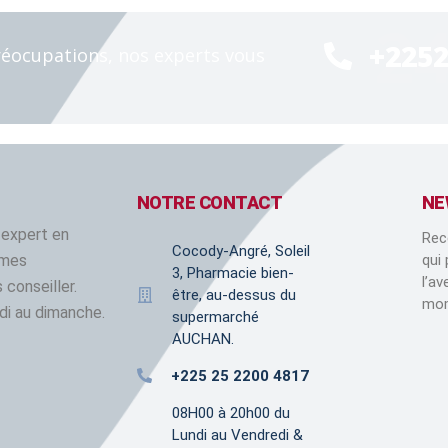
2
+225
éocupations, nos experts vous
NOTRE CONTACT
NE
 expert en
Rec
Cocody-Angré, Soleil
mmes
qui
3, Pharmacie bien-
l’a
 conseiller.
être, au-dessus du
mom
di au dimanche.
supermarché
AUCHAN.
+225 25 2200 4817
08H00 à 20h00 du
Lundi au Vendredi &