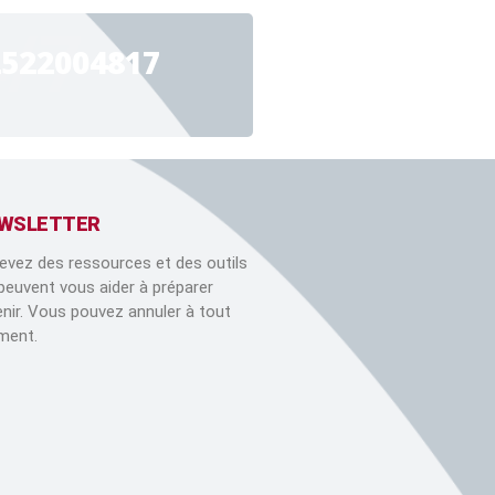
4/7
2522004817
WSLETTER
evez des ressources et des outils
 peuvent vous aider à préparer
venir. Vous pouvez annuler à tout
ent.