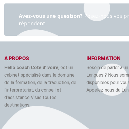
Avez-vous une question?
Posez-nous vos pr
répondent.
A PROPOS
INFORMATION
Hello coach Côte d’Ivoire
, est un
Besoin de parler à un
cabinet spécialisé dans le domaine
Langues ? Nous so
de la formation, de la traduction, de
disponibles pour vous
l’interprétariat, du conseil et
Appelez-nous du Lun
d’assistance Visas toutes
destinations.