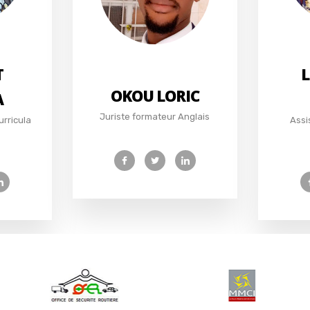
T
L
OKOU LORIC
A
Juriste formateur Anglais
urricula
Assi