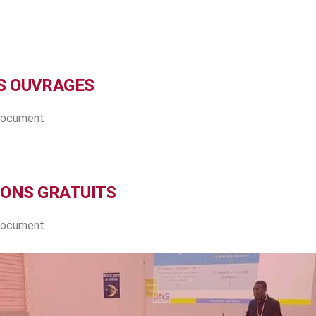
S OUVRAGES
 document
IONS GRATUITS
 document