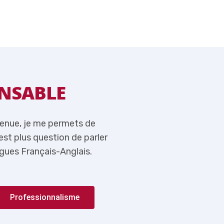
NSABLE
MOT DU RE
venue, je me permets de
Tout en vous souhaitant l
n’est plus question de parler
rappeler ici qu’aujourd’hui,
gues Français-Anglais.
de l’importance du couple 
Professionnalisme