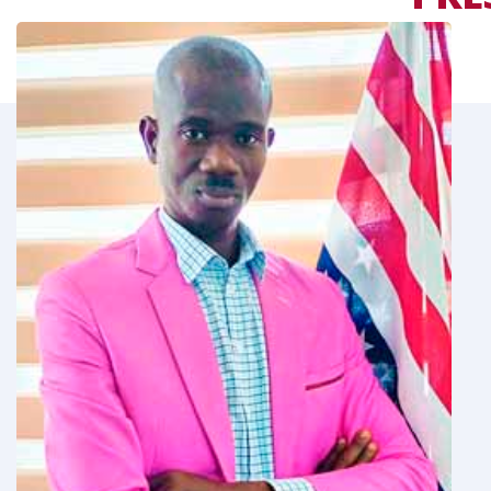
LE
MOT DU RESPONS
 permets de
Tout en vous souhaitant la bienvenue,
estion de parler
rappeler ici qu’aujourd’hui, qu’il n’est p
is-Anglais.
de l’importance du couple de langues F