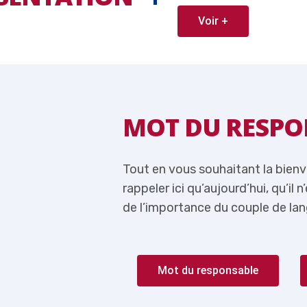
Voir +
ABLE
MOT DU RESPO
 je me permets de
Tout en vous souhaitant la bien
lus question de parler
rappeler ici qu’aujourd’hui, qu’il 
rançais-Anglais.
de l’importance du couple de lan
Mot du responsable