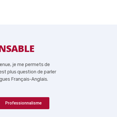
NSABLE
MOT DU RE
venue, je me permets de
Tout en vous souhaitant l
n’est plus question de parler
rappeler ici qu’aujourd’hui,
gues Français-Anglais.
de l’importance du couple 
Professionnalisme