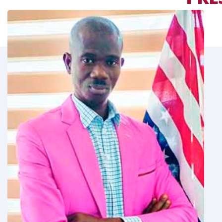
LE
MOT DU RESPONS
 permets de
Tout en vous souhaitant la bienvenue,
estion de parler
rappeler ici qu’aujourd’hui, qu’il n’est p
is-Anglais.
de l’importance du couple de langues F