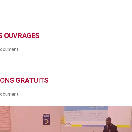
S OUVRAGES
 document
IONS GRATUITS
 document