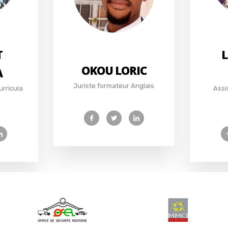
T
L
OKOU LORIC
A
Juriste formateur Anglais
urricula
Assi