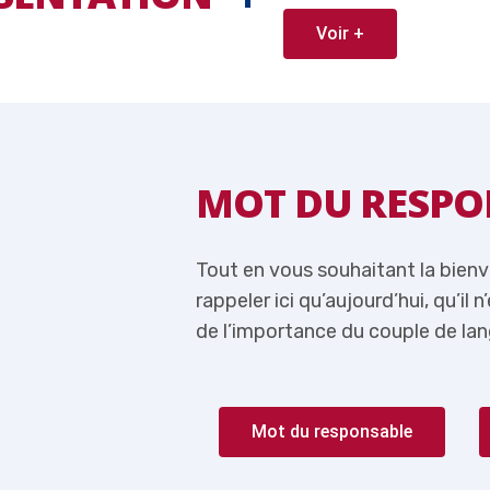
Voir +
ABLE
MOT DU RESPO
 je me permets de
Tout en vous souhaitant la bien
lus question de parler
rappeler ici qu’aujourd’hui, qu’il 
rançais-Anglais.
de l’importance du couple de lan
Mot du responsable