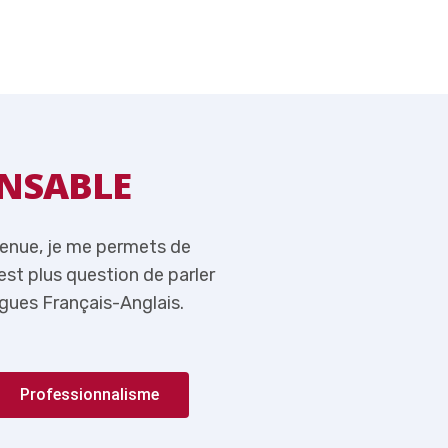
NSABLE
MOT DU RE
venue, je me permets de
Tout en vous souhaitant l
n’est plus question de parler
rappeler ici qu’aujourd’hui,
gues Français-Anglais.
de l’importance du couple 
Professionnalisme