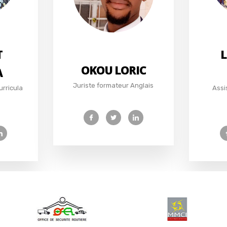
T
L
OKOU LORIC
A
Juriste formateur Anglais
urricula
Assi