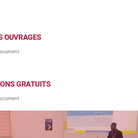
S OUVRAGES
 document
IONS GRATUITS
 document