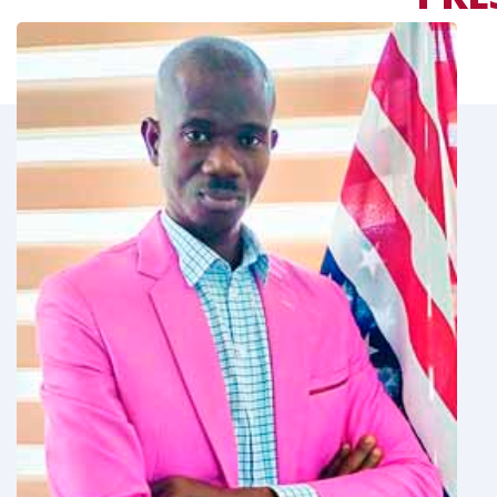
LE
MOT DU RESPONS
 permets de
Tout en vous souhaitant la bienvenue,
estion de parler
rappeler ici qu’aujourd’hui, qu’il n’est p
is-Anglais.
de l’importance du couple de langues F