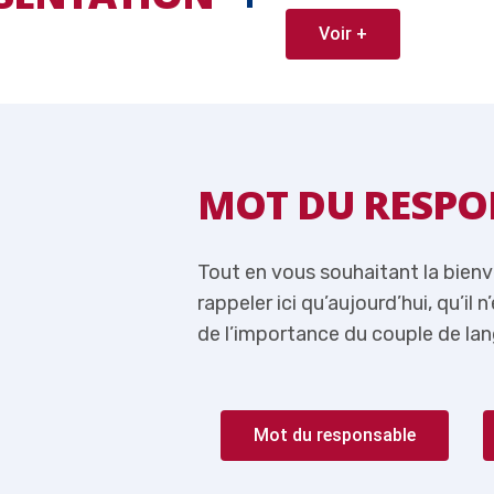
Voir +
ABLE
MOT DU RESPO
 je me permets de
Tout en vous souhaitant la bien
lus question de parler
rappeler ici qu’aujourd’hui, qu’il 
rançais-Anglais.
de l’importance du couple de lan
Mot du responsable