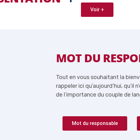
Voir +
ABLE
MOT DU RESPO
 je me permets de
Tout en vous souhaitant la bien
lus question de parler
rappeler ici qu’aujourd’hui, qu’il 
rançais-Anglais.
de l’importance du couple de lan
Mot du responsable