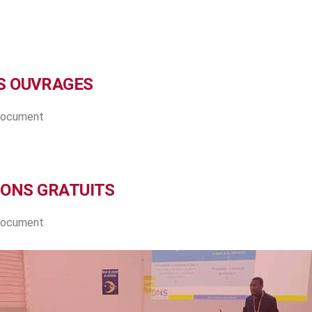
S OUVRAGES
 document
IONS GRATUITS
 document