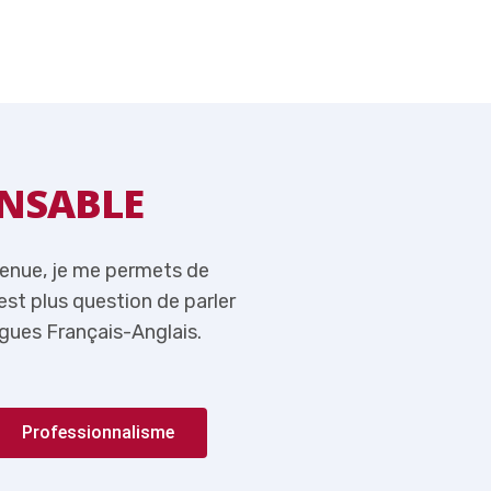
NSABLE
MOT DU RE
venue, je me permets de
Tout en vous souhaitant l
n’est plus question de parler
rappeler ici qu’aujourd’hui,
gues Français-Anglais.
de l’importance du couple 
Professionnalisme