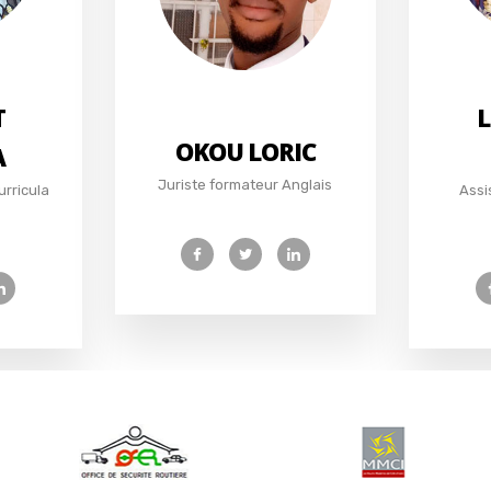
T
L
OKOU LORIC
A
Juriste formateur Anglais
urricula
Assi