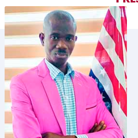
LE
MOT DU RESPONS
 permets de
Tout en vous souhaitant la bienvenue,
estion de parler
rappeler ici qu’aujourd’hui, qu’il n’est p
is-Anglais.
de l’importance du couple de langues F