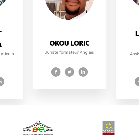
T
L
OKOU LORIC
A
Juriste formateur Anglais
urricula
Assi