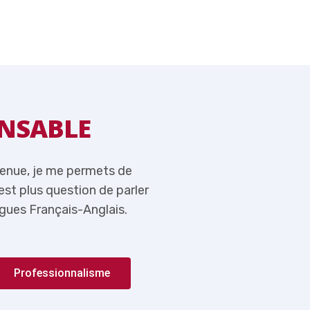
NSABLE
MOT DU RE
venue, je me permets de
Tout en vous souhaitant l
n’est plus question de parler
rappeler ici qu’aujourd’hui,
gues Français-Anglais.
de l’importance du couple 
Professionnalisme