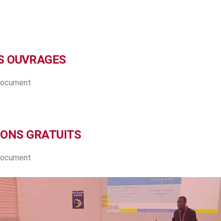
S OUVRAGES
 document
IONS GRATUITS
 document