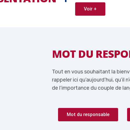
Voir +
ABLE
MOT DU RESPO
 je me permets de
Tout en vous souhaitant la bien
lus question de parler
rappeler ici qu’aujourd’hui, qu’il 
rançais-Anglais.
de l’importance du couple de lan
Mot du responsable