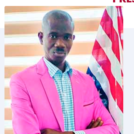
LE
MOT DU RESPONS
 permets de
Tout en vous souhaitant la bienvenue,
estion de parler
rappeler ici qu’aujourd’hui, qu’il n’est p
is-Anglais.
de l’importance du couple de langues F