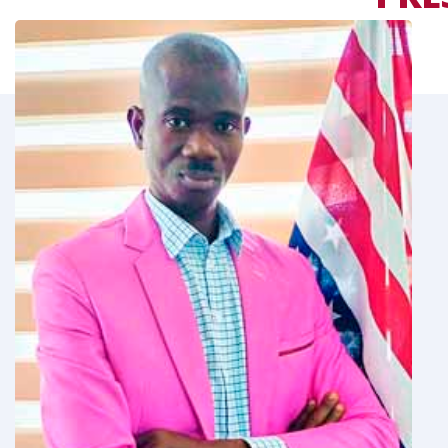
LE
MOT DU RESPONS
 permets de
Tout en vous souhaitant la bienvenue,
estion de parler
rappeler ici qu’aujourd’hui, qu’il n’est p
is-Anglais.
de l’importance du couple de langues F