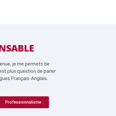
NSABLE
MOT DU RE
venue, je me permets de
Tout en vous souhaitant l
n’est plus question de parler
rappeler ici qu’aujourd’hui,
gues Français-Anglais.
de l’importance du couple 
Professionnalisme