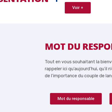
Voir +
ABLE
MOT DU RESPO
 je me permets de
Tout en vous souhaitant la bien
lus question de parler
rappeler ici qu’aujourd’hui, qu’il 
rançais-Anglais.
de l’importance du couple de lan
Mot du responsable