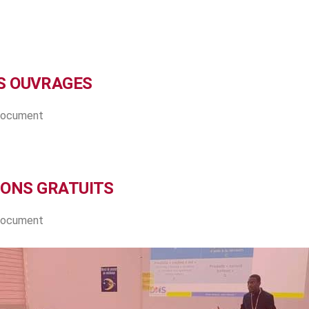
S OUVRAGES
 document
IONS GRATUITS
 document