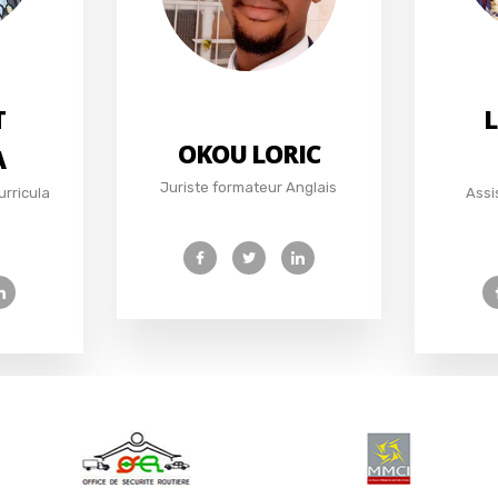
T
L
OKOU LORIC
A
Juriste formateur Anglais
urricula
Assi