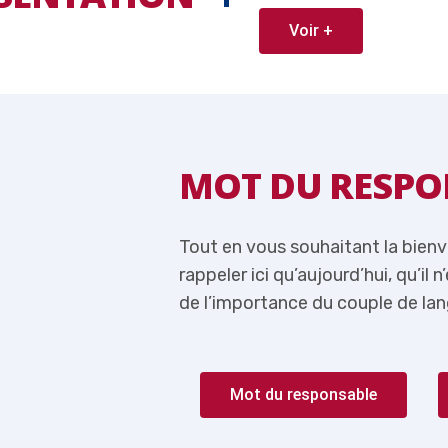
Voir +
ABLE
MOT DU RESPO
 je me permets de
Tout en vous souhaitant la bien
lus question de parler
rappeler ici qu’aujourd’hui, qu’il 
rançais-Anglais.
de l’importance du couple de lan
Mot du responsable