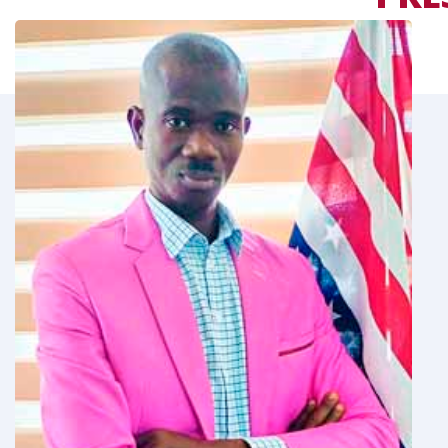
LE
MOT DU RESPONS
 permets de
Tout en vous souhaitant la bienvenue,
estion de parler
rappeler ici qu’aujourd’hui, qu’il n’est p
is-Anglais.
de l’importance du couple de langues F