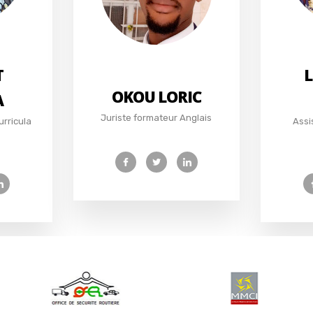
T
L
OKOU LORIC
A
Juriste formateur Anglais
urricula
Assi