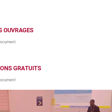
S OUVRAGES
 document
IONS GRATUITS
 document