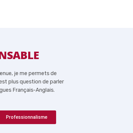
NSABLE
MOT DU RE
venue, je me permets de
Tout en vous souhaitant l
n’est plus question de parler
rappeler ici qu’aujourd’hui,
gues Français-Anglais.
de l’importance du couple 
Professionnalisme