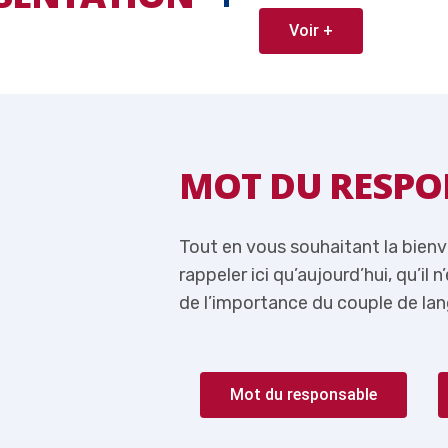
Voir +
ABLE
MOT DU RESPO
 je me permets de
Tout en vous souhaitant la bien
lus question de parler
rappeler ici qu’aujourd’hui, qu’il 
rançais-Anglais.
de l’importance du couple de lan
Mot du responsable