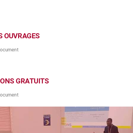
S OUVRAGES
 document
IONS GRATUITS
 document