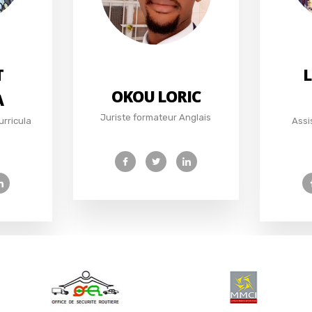
T
L
OKOU LORIC
A
Juriste formateur Anglais
urricula
Assi