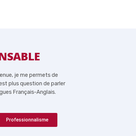
NSABLE
MOT DU RE
venue, je me permets de
Tout en vous souhaitant l
n’est plus question de parler
rappeler ici qu’aujourd’hui,
gues Français-Anglais.
de l’importance du couple 
Professionnalisme