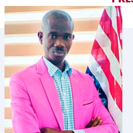
LE
MOT DU RESPONS
 permets de
Tout en vous souhaitant la bienvenue,
estion de parler
rappeler ici qu’aujourd’hui, qu’il n’est p
is-Anglais.
de l’importance du couple de langues F