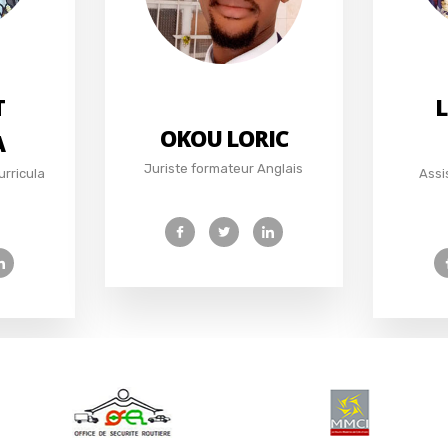
T
L
OKOU LORIC
A
Juriste formateur Anglais
urricula
Assi