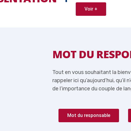
Voir +
ABLE
MOT DU RESPO
 je me permets de
Tout en vous souhaitant la bien
lus question de parler
rappeler ici qu’aujourd’hui, qu’il 
rançais-Anglais.
de l’importance du couple de lan
Mot du responsable