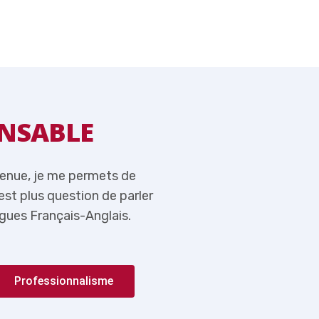
NSABLE
MOT DU RE
venue, je me permets de
Tout en vous souhaitant l
n’est plus question de parler
rappeler ici qu’aujourd’hui,
gues Français-Anglais.
de l’importance du couple 
Professionnalisme