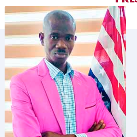
LE
MOT DU RESPONS
 permets de
Tout en vous souhaitant la bienvenue,
estion de parler
rappeler ici qu’aujourd’hui, qu’il n’est p
is-Anglais.
de l’importance du couple de langues F