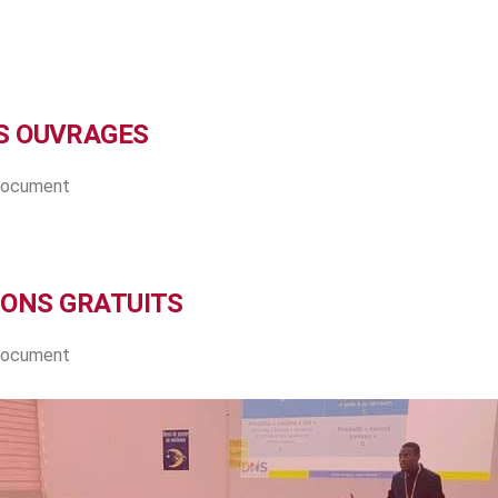
S OUVRAGES
 document
IONS GRATUITS
 document