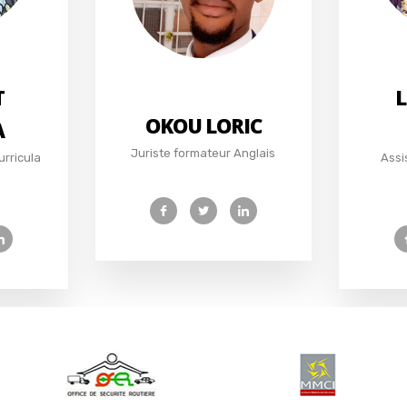
T
L
OKOU LORIC
A
Juriste formateur Anglais
urricula
Assi