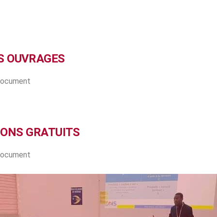
S OUVRAGES
 document
IONS GRATUITS
 document