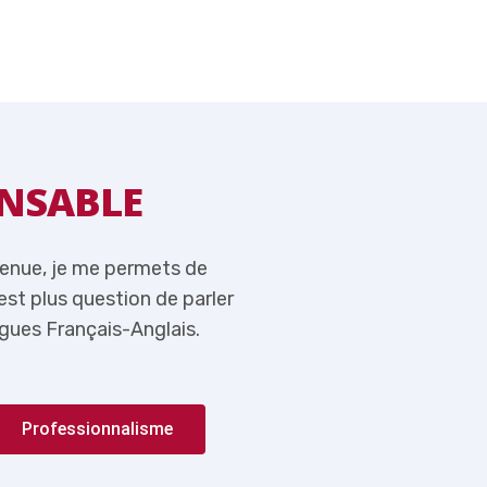
NSABLE
MOT DU RE
venue, je me permets de
Tout en vous souhaitant l
n’est plus question de parler
rappeler ici qu’aujourd’hui,
gues Français-Anglais.
de l’importance du couple 
Professionnalisme