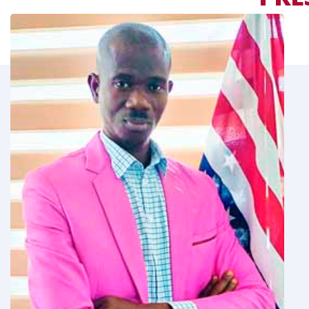
LE
MOT DU RESPONS
 permets de
Tout en vous souhaitant la bienvenue,
estion de parler
rappeler ici qu’aujourd’hui, qu’il n’est p
is-Anglais.
de l’importance du couple de langues F