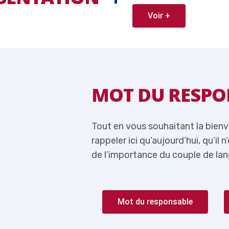
Voir +
ABLE
MOT DU RESPO
 je me permets de
Tout en vous souhaitant la bien
lus question de parler
rappeler ici qu’aujourd’hui, qu’il 
rançais-Anglais.
de l’importance du couple de lan
Mot du responsable