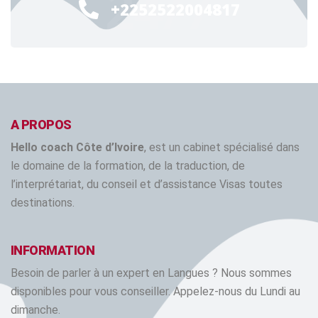
24/7
+2252522004817
A PROPOS
Hello coach Côte d’Ivoire
, est un cabinet spécialisé dans
le domaine de la formation, de la traduction, de
l’interprétariat, du conseil et d’assistance Visas toutes
destinations.
INFORMATION
Besoin de parler à un expert en Langues ? Nous sommes
disponibles pour vous conseiller. Appelez-nous du Lundi au
dimanche.